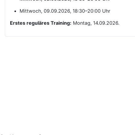
Mittwoch, 09.09.2026, 18:30–20:00 Uhr
Erstes reguläres Training:
Montag, 14.09.2026.
Kontakt
Yom Chi Kwan Taekwon-Do Ditzingen e. V.
Maikammerstraße 7
70499 Stuttgart
E-Mail:
Diese E-Mail-Adresse ist vor Spambots geschützt! Zur An
Tel.: 0711/860940