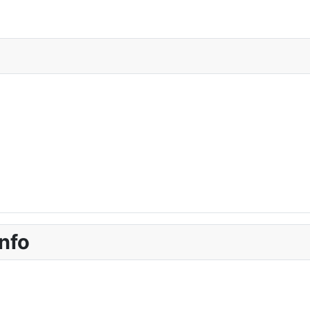
i
nfo