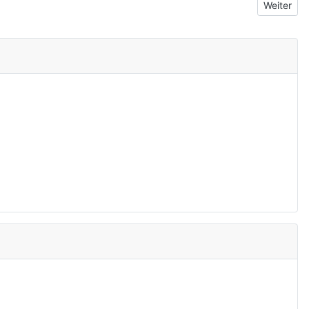
Nächster 
Weiter