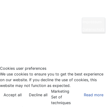
Yom Chi Kwan Taekwon-Do Ditzingen e. V.
Maikammerstraße 7
70499 Stuttgart
Impressum
E-Mail:
Diese E-Mail-Adresse ist vor Spambots
Datenschutz
geschützt! Zur Anzeige muss JavaScript
eingeschaltet sein.
Tel.: 0711/860940
Cookies user preferences
We use cookies to ensure you to get the best experience
on our website. If you decline the use of cookies, this
website may not function as expected.
Marketing
Accept all
Decline all
Read more
Set of
techniques