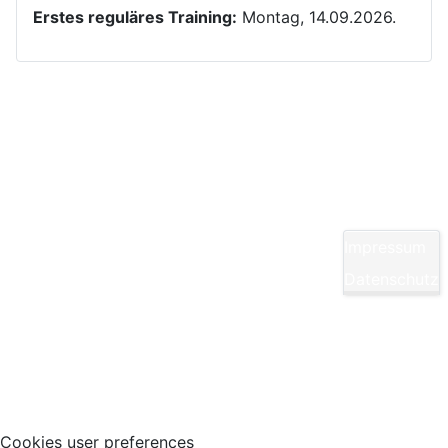
Erstes reguläres Training:
Montag, 14.09.2026.
Kontakt
Yom Chi Kwan Taekwon-Do Ditzingen e. V.
Maikammerstraße 7
70499 Stuttgart
Impressum
E-Mail:
Diese E-Mail-Adresse ist vor Spambots
Datenschutz
geschützt! Zur Anzeige muss JavaScript
eingeschaltet sein.
Tel.: 0711/860940
Cookies user preferences