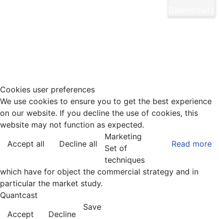
E-Mail:
Diese E-Mail-Adresse ist vor Spambots
Datenschutz
geschützt! Zur Anzeige muss JavaScript
eingeschaltet sein.
Tel.: 0711/860940
Cookies user preferences
We use cookies to ensure you to get the best experience
on our website. If you decline the use of cookies, this
website may not function as expected.
Marketing
Accept all
Decline all
Read more
Set of
techniques
which have for object the commercial strategy and in
particular the market study.
Quantcast
Save
Accept
Decline