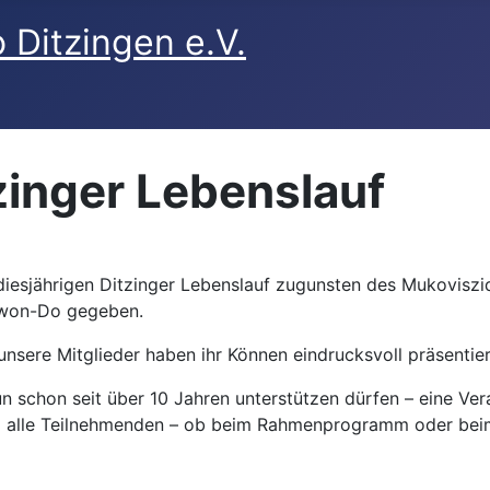
zinger Lebenslauf
esjährigen Ditzinger Lebenslauf zugunsten des Mukoviszid
ekwon-Do gegeben.
unsere Mitglieder haben ihr Können eindrucksvoll präsentie
nun schon seit über 10 Jahren unterstützen dürfen – eine V
 alle Teilnehmenden – ob beim Rahmenprogramm oder beim 