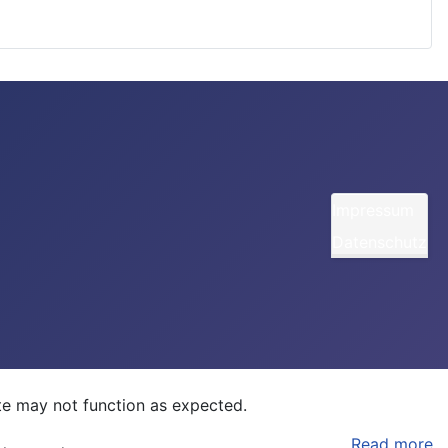
Impressum
Datenschutz
ite may not function as expected.
Read more