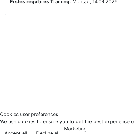
Erstes reguläres Training:
Montag, 14.09.2026.
Kontakt
Yom Chi Kwan Taekwon-Do Ditzingen e. V.
Maikammerstraße 7
70499 Stuttgart
E-Mail:
Diese E-Mail-Adresse ist vor Spambots geschützt! Zur An
Tel.: 0711/860940
Cookies user preferences
We use cookies to ensure you to get the best experience on
Marketing
Accept all
Decline all