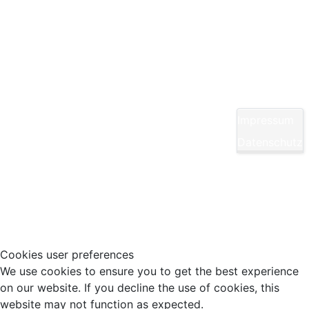
Kontakt
Yom Chi Kwan Taekwon-Do Ditzingen e. V.
Maikammerstraße 7
70499 Stuttgart
Impressum
E-Mail:
Diese E-Mail-Adresse ist vor Spambots
Datenschutz
geschützt! Zur Anzeige muss JavaScript
eingeschaltet sein.
Tel.: 0711/860940
Cookies user preferences
We use cookies to ensure you to get the best experience
on our website. If you decline the use of cookies, this
website may not function as expected.