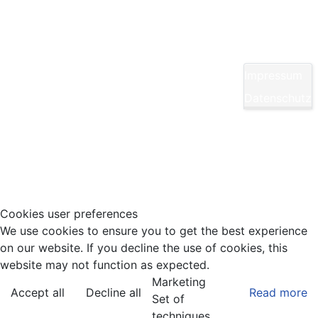
Kontakt
Yom Chi Kwan Taekwon-Do Ditzingen e. V.
Maikammerstraße 7
70499 Stuttgart
Impressum
E-Mail:
Diese E-Mail-Adresse ist vor Spambots
Datenschutz
geschützt! Zur Anzeige muss JavaScript
eingeschaltet sein.
Tel.: 0711/860940
Cookies user preferences
We use cookies to ensure you to get the best experience
on our website. If you decline the use of cookies, this
website may not function as expected.
Marketing
Accept all
Decline all
Read more
Set of
techniques