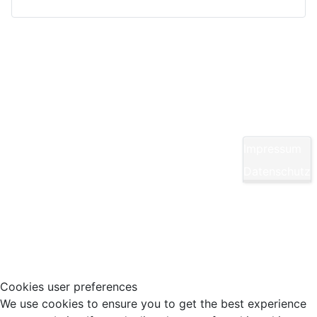
Kontakt
Yom Chi Kwan Taekwon-Do Ditzingen e. V.
Maikammerstraße 7
70499 Stuttgart
Impressum
E-Mail:
Diese E-Mail-Adresse ist vor Spambots
Datenschutz
geschützt! Zur Anzeige muss JavaScript
eingeschaltet sein.
Tel.: 0711/860940
Cookies user preferences
We use cookies to ensure you to get the best experience