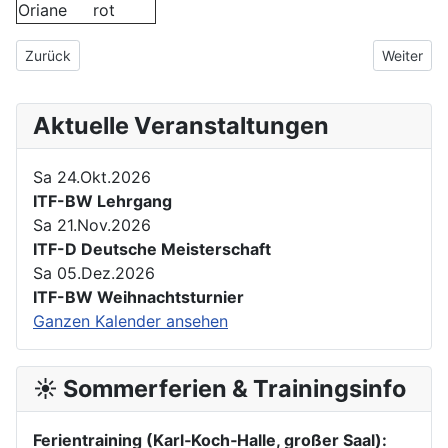
Oriane
rot
Vorheriger Beitrag: Yom Chi Kwan überzeugt bei den BW Open 
Nächster 
Zurück
Weiter
Aktuelle Veranstaltungen
Sa 24.Okt.2026
ITF-BW Lehrgang
Sa 21.Nov.2026
ITF-D Deutsche Meisterschaft
Sa 05.Dez.2026
ITF-BW Weihnachtsturnier
Ganzen Kalender ansehen
☀️ Sommerferien & Trainingsinfo
Ferientraining (Karl‑Koch‑Halle, großer Saal):