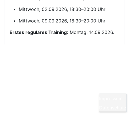
Mittwoch, 02.09.2026, 18:30–20:00 Uhr
Mittwoch, 09.09.2026, 18:30–20:00 Uhr
Erstes reguläres Training:
Montag, 14.09.2026.
Kontakt
Yom Chi Kwan Taekwon-Do Ditzingen e. V.
Maikammerstraße 7
70499 Stuttgart
Impressum
E-Mail:
Diese E-Mail-Adresse ist vor Spambots
Datenschutz
geschützt! Zur Anzeige muss JavaScript
eingeschaltet sein.