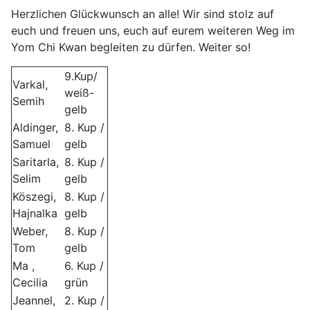
Herzlichen Glückwunsch an alle! Wir sind stolz auf
euch und freuen uns, euch auf eurem weiteren Weg im
Yom Chi Kwan begleiten zu dürfen. Weiter so!
9.Kup/
Varkal,
weiß-
Semih
gelb
Aldinger,
8. Kup /
Samuel
gelb
Saritarla,
8. Kup /
Selim
gelb
Köszegi,
8. Kup /
Hajnalka
gelb
Weber,
8. Kup /
Tom
gelb
Ma ,
6. Kup /
Cecilia
grün
Jeannel,
2. Kup /