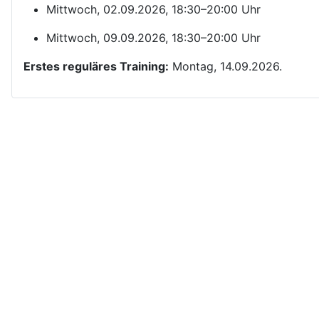
Mittwoch, 02.09.2026, 18:30–20:00 Uhr
Mittwoch, 09.09.2026, 18:30–20:00 Uhr
Erstes reguläres Training:
Montag, 14.09.2026.
Kontakt
Yom Chi Kwan Taekwon-Do Ditzingen e. V.
Maikammerstraße 7
70499 Stuttgart
E-Mail:
Diese E-Mail-Adresse ist vor Spambots geschützt! Zur An
Tel.: 0711/860940