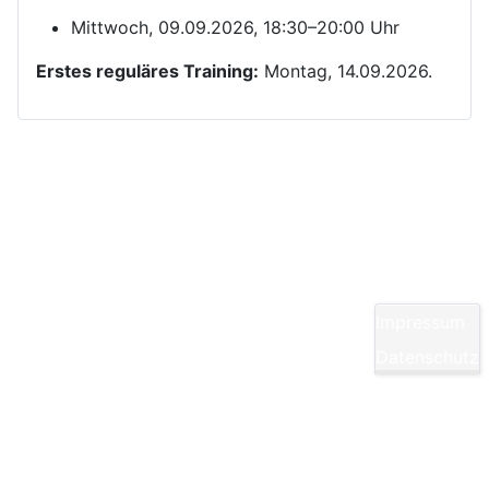
Mittwoch, 09.09.2026, 18:30–20:00 Uhr
Erstes reguläres Training:
Montag, 14.09.2026.
Kontakt
Yom Chi Kwan Taekwon-Do Ditzingen e. V.
Maikammerstraße 7
70499 Stuttgart
Impressum
E-Mail:
Diese E-Mail-Adresse ist vor Spambots
Datenschutz
geschützt! Zur Anzeige muss JavaScript
eingeschaltet sein.
Tel.: 0711/860940