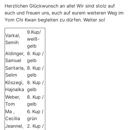
Herzlichen Glückwunsch an alle! Wir sind stolz auf
euch und freuen uns, euch auf eurem weiteren Weg im
Yom Chi Kwan begleiten zu dürfen. Weiter so!
9.Kup/
Varkal,
weiß-
Semih
gelb
Aldinger,
8. Kup /
Samuel
gelb
Saritarla,
8. Kup /
Selim
gelb
Köszegi,
8. Kup /
Hajnalka
gelb
Weber,
8. Kup /
Tom
gelb
Ma ,
6. Kup /
Cecilia
grün
Jeannel,
2. Kup /