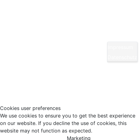
Kontakt
Yom Chi Kwan Taekwon-Do Ditzingen e. V.
Maikammerstraße 7
70499 Stuttgart
Impressum
E-Mail:
Diese E-Mail-Adresse ist vor Spambots
Datenschutz
geschützt! Zur Anzeige muss JavaScript
eingeschaltet sein.
Tel.: 0711/860940
Cookies user preferences
We use cookies to ensure you to get the best experience
on our website. If you decline the use of cookies, this
website may not function as expected.
Marketing