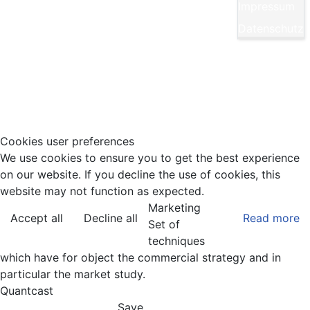
Impressum
E-Mail:
Diese E-Mail-Adresse ist vor Spambots
Datenschutz
geschützt! Zur Anzeige muss JavaScript
eingeschaltet sein.
Tel.: 0711/860940
Cookies user preferences
We use cookies to ensure you to get the best experience
on our website. If you decline the use of cookies, this
website may not function as expected.
Marketing
Accept all
Decline all
Read more
Set of
techniques
which have for object the commercial strategy and in
particular the market study.
Quantcast
Save